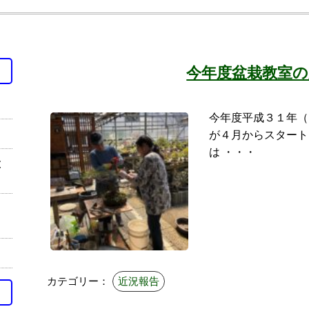
今年度盆栽教室の
今年度平成３１年（
が４月からスタート
は ・・・
盆
し
カテゴリー：
近況報告