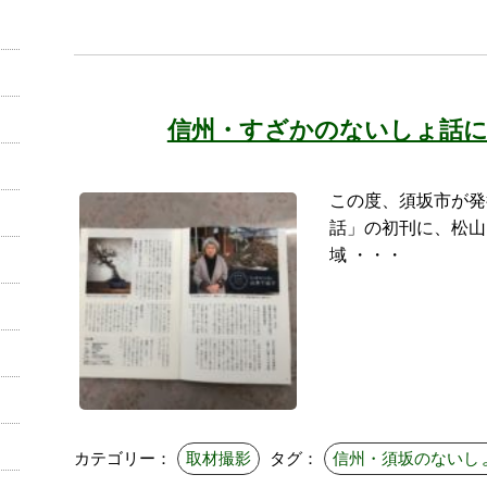
信州・すざかのないしょ話
この度、須坂市が発
話」の初刊に、松山
域 ・・・
カテゴリー：
取材撮影
タグ：
信州・須坂のないし