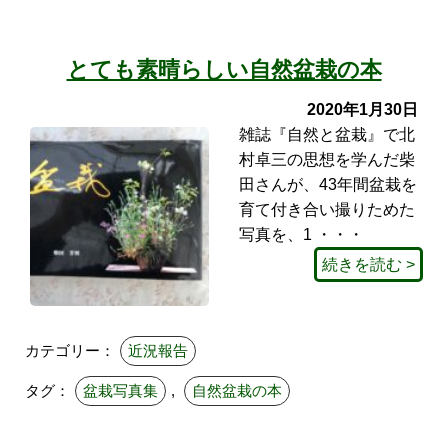
とても素晴らしい自然盆栽の本
2020年1月30日
雑誌『自然と盆栽』で北
村卓三の思想を学んだ柴
田さんが、43年間盆栽を
育て付き合い撮りためた
写真を、1 ・・・
続きを読む >
カテゴリー：
近況報告
タグ：
盆栽写真集
,
自然盆栽の本